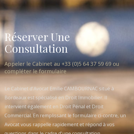
Réserver Une
Consultation
Appeler le Cabinet au +33 (0)5 64 37 59 69 ou
compléter le formulaire
Le Cabinet d'Avocat Emilie CAMBOURNAC situé à
Bordeaux est spécialisé en Droit Immobilier. Il
intervient également en Droit Pénal et Droit
Commercial. En remplissant le formulaire ci-contre, un
Avocat vous rappelle rapidement et répond à vos
questions dans le cadre d'une consultation.